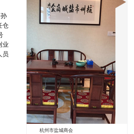
任孙
任仓
号
创业
人员
杭州市盐城商会