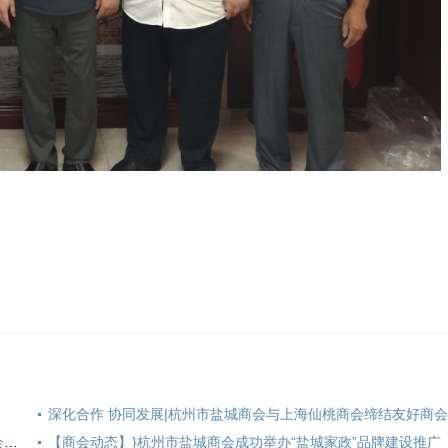
深化合作 协同发展|杭州市盐城商会与上海仙桃商会缔结友好商
【商会动态】盐城市射阳县新坍镇、四明镇领导莅临杭州市盐城商会考察交流