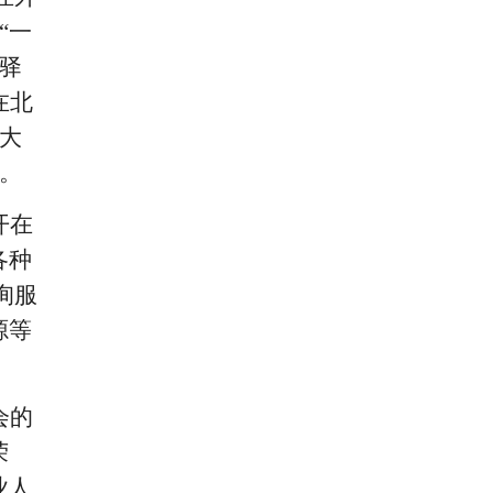
“一
务驿
在北
大
。
开在
各种
询服
源等
会的
荣
业人